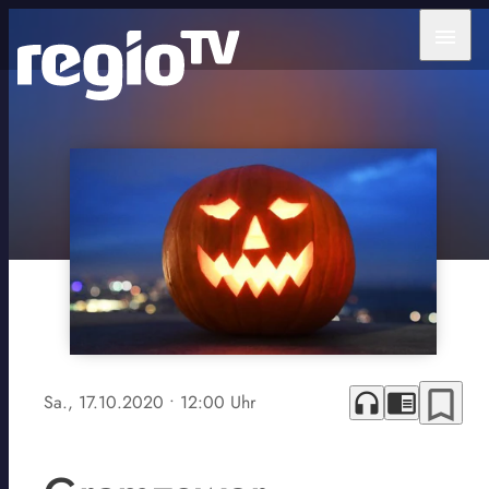
menu
bookmark_border
headphones
chrome_reader_mode
Sa., 17.10.2020
• 12:00 Uhr