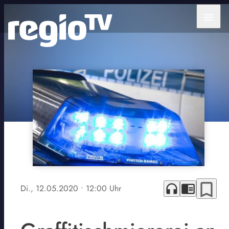
menu
bookmark_border
headphones
chrome_reader_mode
Di., 12.05.2020
• 12:00 Uhr