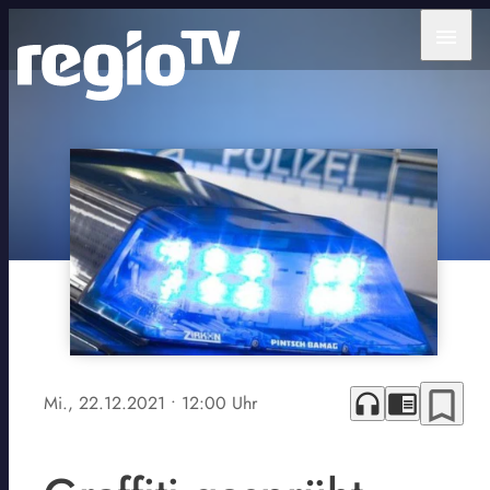
menu
bookmark_border
headphones
chrome_reader_mode
Mi., 22.12.2021
• 12:00 Uhr