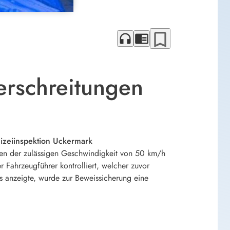
bookmark_border
headphones
chrome_reader_mode
erschreitungen
izeiinspektion Uckermark
en der zulässigen Geschwindigkeit von 50 km/h
r Fahrzeugführer kontrolliert, welcher zuvor
is anzeigte, wurde zur Beweissicherung eine