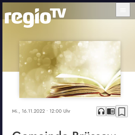
menu
bookmark_border
headphones
chrome_reader_mode
Mi., 16.11.2022
• 12:00 Uhr