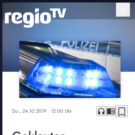
menu
bookmark_border
headphones
chrome_reader_mode
Do., 24.10.2019
• 12:00 Uhr