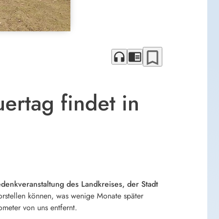
bookmark_border
headphones
chrome_reader_mode
ertag findet in
enkveranstaltung des Landkreises, der Stadt
vorstellen können, was wenige Monate später
ometer von uns entfernt.