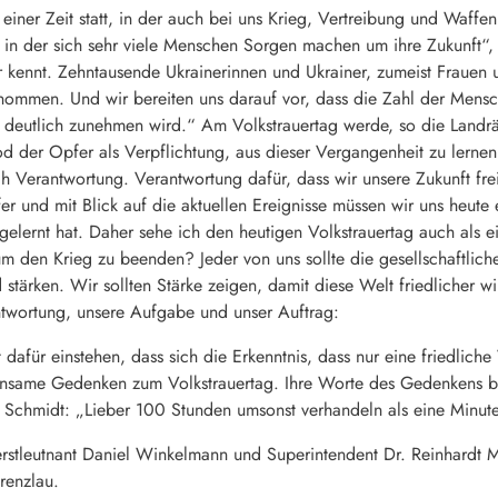
einer Zeit statt, in der auch bei uns Krieg, Vertreibung und Waffe
 in der sich sehr viele Menschen Sorgen machen um ihre Zukunft“, s
er kennt. Zehntausende Ukrainerinnen und Ukrainer, zumeist Frauen 
ommen. Und wir bereiten uns darauf vor, dass die Zahl der Mens
tlich zunehmen wird.“ Am Volkstrauertag werde, so die Landrätin
 der Opfer als Verpflichtung, aus dieser Vergangenheit zu lernen
ch Verantwortung. Verantwortung dafür, dass wir unsere Zukunft frei
r und mit Blick auf die aktuellen Ereignisse müssen wir uns heute
 gelernt hat. Daher sehe ich den heutigen Volkstrauertag auch als e
 um den Krieg zu beenden? Jeder von uns sollte die gesellschaftlich
stärken. Wir sollten Stärke zeigen, damit diese Welt friedlicher w
ntwortung, unsere Aufgabe und unser Auftrag:
dafür einstehen, dass sich die Erkenntnis, dass nur eine friedliche 
insame Gedenken zum Volkstrauertag. Ihre Worte des Gedenkens be
Schmidt: „Lieber 100 Stunden umsonst verhandeln als eine Minut
stleutnant Daniel Winkelmann und Superintendent Dr. Reinhardt M
renzlau.