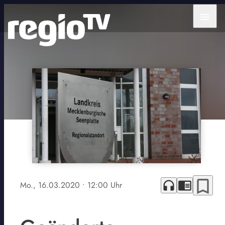
menu
bookmark_border
headphones
chrome_reader_mode
Mo., 16.03.2020
• 12:00 Uhr