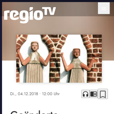
menu
bookmark_border
headphones
chrome_reader_mode
Di., 04.12.2018
• 12:00 Uhr