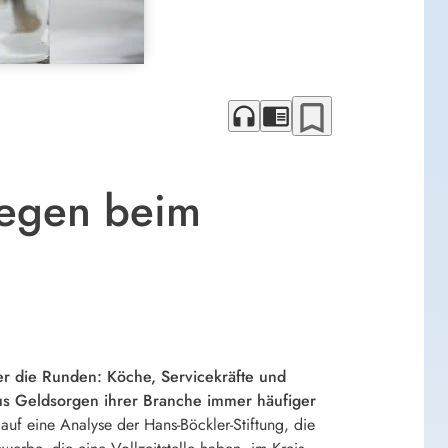
bookmark_border
headphones
chrome_reader_mode
iegen beim
r die Runden: Köche, Servicekräfte und
aus Geldsorgen ihrer Branche immer häufiger
f eine Analyse der Hans-Böckler-Stiftung, die