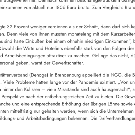
it ausgewertet hat. Demnach kommen Beschäftigte aus dem Gastgewe
seinkommen von aktuell nur 1806 Euro brutto. Zum Vergleich: Branc
te 32 Prozent weniger verdienen als der Schnitt, dann darf sich ke
en. Denn viele von ihnen mussten monatelang mit dem Kurzarbeiterg
 sind harte Einbußen bei einem ohnehin niedrigen Einkommen“, be
wohl die Wirte und Hoteliers ebenfalls stark von den Folgen der
d Arbeitsbedingungen attraktiver zu machen. Gelinge das nicht, dür
ersonal geben, warnt der Gewerkschafter.
tättenverband (Dehoga) in Brandenburg appelliert die NGG, die B
n. Viele Probleme hätten lange vor der Pandemie existiert. „Von u
 hinter den Kulissen – viele Missstände sind auch hausgemacht“, 
Perspektive nach der entbehrungsreichen Zeit zu bieten. Die Gewer
ranche und eine entsprechende Erhöhung der übrigen Löhne sowie 
ten mittelfristig nur gehalten werden, wenn sich die Unternehmen
bildungs- und Arbeitsbedingungen bekennen. Die Tarifverhandlung