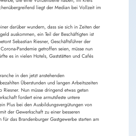
rbe, die eine Vollzeitstelle haben, im Kreis
henübergreifend liegt der Median bei Vollzeit im
iner darüber wundern, dass sie sich in Zeiten der
eld auskommen, ein Teil der Beschäftigten ist
tont Sebastian Riesner, Geschäftsführer der
 Corona-Pandemie getroffen seien, müsse nun
fte es in vielen Hotels, Gaststätten und Cafés
ranche in den jetzt anstehenden
nbezahlten Überstunden und langen Arbeitszeiten
so Riesner. Nun müsse dringend etwas getan
kschaft fordert eine armutsfeste untere
ein Plus bei den Ausbildungsvergütungen von
 mit der Gewerkschaft zu einer besseren
en für das Brandenburger Gastgewerbe starten am