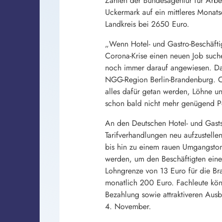
Zahlen der Bundesagentur für Arbe
Uckermark auf ein mittleres Monat
Landkreis bei 2650 Euro.
„Wenn Hotel- und Gastro-Beschäftig
Corona-Krise einen neuen Job such
noch immer darauf angewiesen. Das
NGG-Region Berlin-Brandenburg. Ob
alles dafür getan werden, Löhne un
schon bald nicht mehr genügend P
An den Deutschen Hotel- und Gasts
Tarifverhandlungen neu aufzustelle
bis hin zu einem rauen Umgangston
werden, um den Beschäftigten eine 
Lohngrenze von 13 Euro für die B
monatlich 200 Euro. Fachleute könn
Bezahlung sowie attraktiveren Aus
4. November.