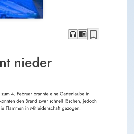
bookmark_border
headphones
chrome_reader_mode
nt nieder
 zum 4. Februar brannte eine Gartenlaube in
 konnten den Brand zwar schnell löschen, jedoch
ie Flammen in Mitleidenschaft gezogen.