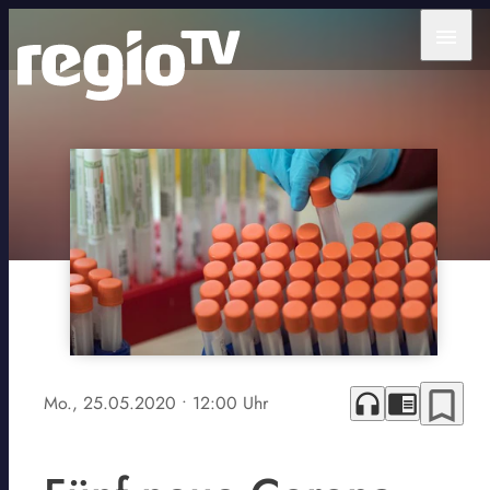
menu
bookmark_border
headphones
chrome_reader_mode
Mo., 25.05.2020
• 12:00 Uhr