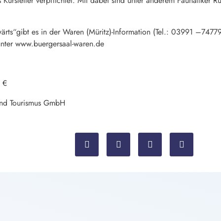
 Kursleiter verpflichtet. Mit dabei sind unter anderem Faunatiker 
ärts“gibt es in der Waren (Müritz)-Information (Tel.: 03991 –74779
 unter www.buergersaal-waren.de
 €
 und Tourismus GmbH