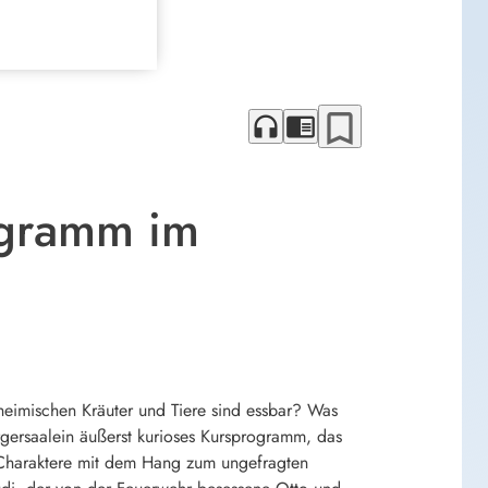
bookmark_border
headphones
chrome_reader_mode
ogramm im
eimischen Kräuter und Tiere sind essbar? Was
rgersaalein äußerst kurioses Kursprogramm, das
ge Charaktere mit dem Hang zum ungefragten