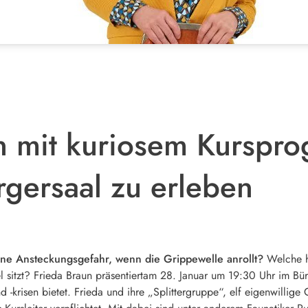
n mit kuriosem Kurspr
gersaal zu erleben
ne Ansteckungsgefahr, wenn die Grippewelle anrollt?
Welche h
el sitzt? Frieda Braun präsentiertam 28. Januar um 19:30 Uhr im Bü
d -krisen bietet. Frieda und ihre „Splittergruppe“, elf eigenwilli