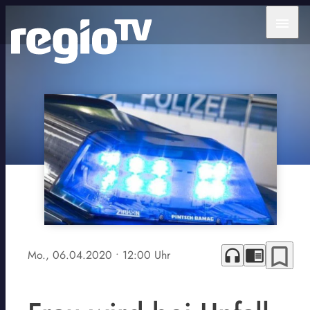
menu
bookmark_border
headphones
chrome_reader_mode
Mo., 06.04.2020
• 12:00 Uhr