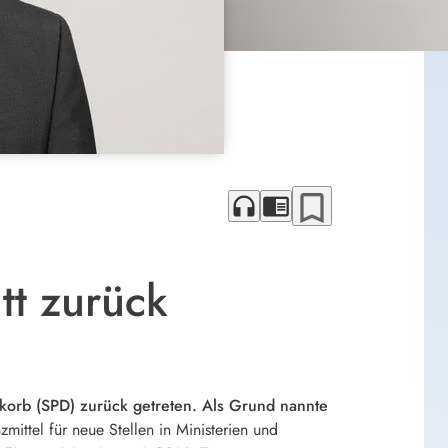
bookmark_border
headphones
chrome_reader_mode
tt zurück
orb (SPD) zurück getreten. Als Grund nannte
ittel für neue Stellen in Ministerien und