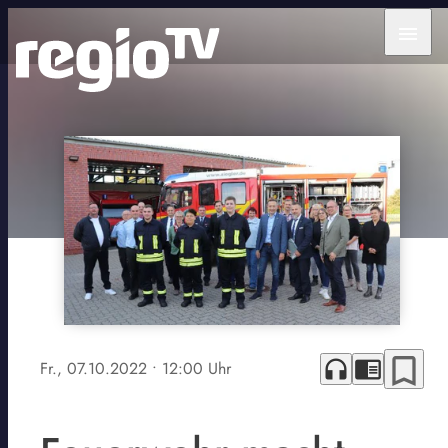
menu
bookmark_border
headphones
chrome_reader_mode
Fr., 07.10.2022
• 12:00 Uhr