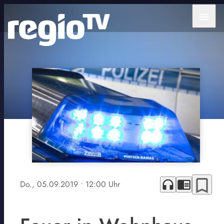
menu
bookmark_border
headphones
chrome_reader_mode
Do., 05.09.2019
• 12:00 Uhr