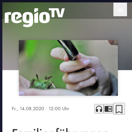
menu
bookmark_border
headphones
chrome_reader_mode
Fr., 14.08.2020
• 12:00 Uhr