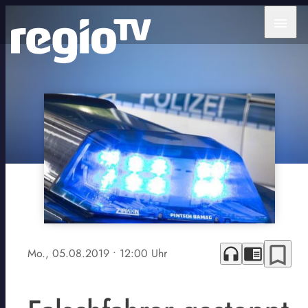
menu
bookmark_border
headphones
chrome_reader_mode
Mo., 05.08.2019
• 12:00 Uhr