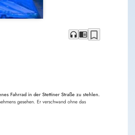
bookmark_border
headphones
chrome_reader_mode
es Fahrrad in der Stettiner Straße zu stehlen.
ernehmens gesehen. Er verschwand ohne das