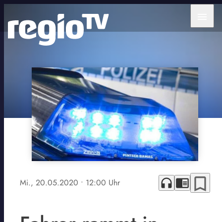
menu
bookmark_border
headphones
chrome_reader_mode
Mi., 20.05.2020
• 12:00 Uhr