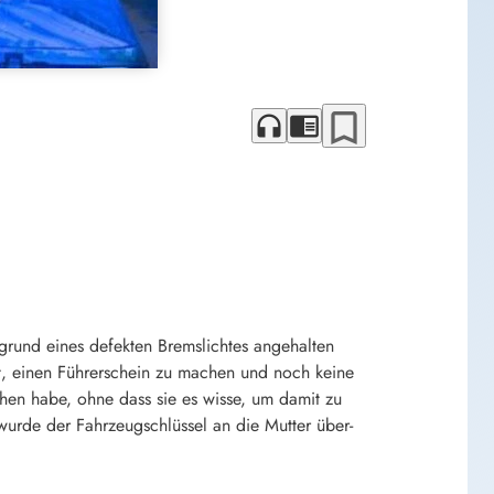
bookmark_border
headphones
chrome_reader_mode
und eines defekten Bremslichtes angehalten
st, einen Führerschein zu machen und noch keine
ehen habe, ohne dass sie es wisse, um damit zu
wurde der Fahrzeugschlüssel an die Mutter über-