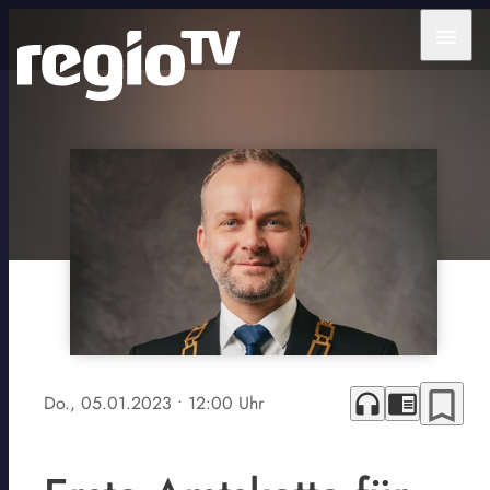
menu
bookmark_border
headphones
chrome_reader_mode
Do., 05.01.2023
• 12:00 Uhr