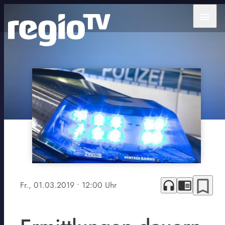
menu
bookmark_border
headphones
chrome_reader_mode
Fr., 01.03.2019
• 12:00 Uhr