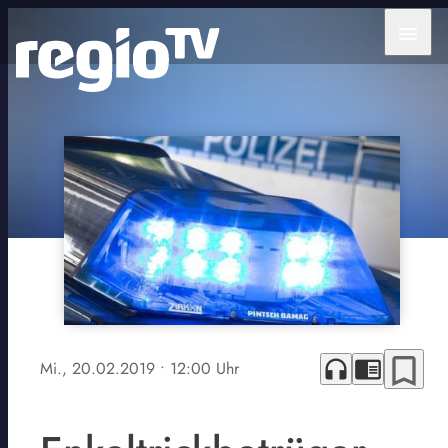
menu
bookmark_border
headphones
chrome_reader_mode
Mi., 20.02.2019
• 12:00 Uhr