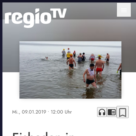
menu
bookmark_border
headphones
chrome_reader_mode
Mi., 09.01.2019
• 12:00 Uhr