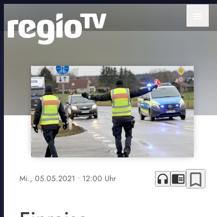
menu
bookmark_border
headphones
chrome_reader_mode
Mi., 05.05.2021
• 12:00 Uhr