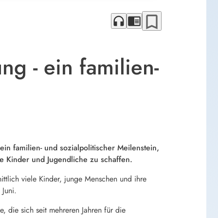
bookmark_border
headphones
chrome_reader_mode
g - ein familien-
n familien- und sozialpolitischer Meilenstein,
e Kinder und Jugendliche zu schaffen.
ittlich viele Kinder, junge Menschen und ihre
Juni.
, die sich seit mehreren Jahren für die