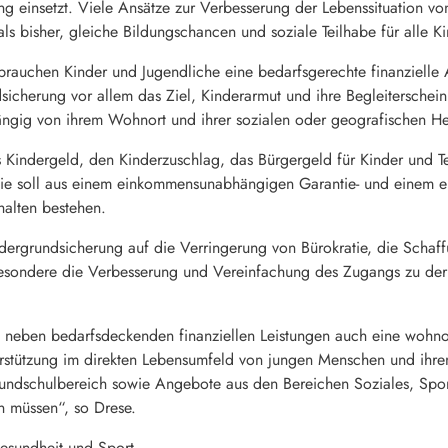
ng einsetzt. Viele Ansätze zur Verbesserung der Lebenssituation
s bisher, gleiche Bildungschancen und soziale Teilhabe für alle K
rauchen Kinder und Jugendliche eine bedarfsgerechte finanzielle A
dsicherung vor allem das Ziel, Kinderarmut und ihre Begleitersch
ängig von ihrem Wohnort und ihrer sozialen oder geografischen Her
 Kindergeld, den Kinderzuschlag, das Bürgergeld für Kinder und Tei
 Sie soll aus einem einkommensunabhängigen Garantie- und einem 
alten bestehen.
ndergrundsicherung auf die Verringerung von Bürokratie, die Scha
besondere die Verbesserung und Vereinfachung des Zugangs zu der
s neben bedarfsdeckenden finanziellen Leistungen auch eine wohno
erstützung im direkten Lebensumfeld von jungen Menschen und ihre
ndschulbereich sowie Angebote aus den Bereichen Soziales, Sport
n müssen“, so Drese.
Gesundheit und Sport