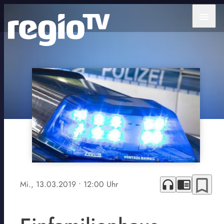
menu
bookmark_border
headphones
chrome_reader_mode
Mi., 13.03.2019
• 12:00 Uhr