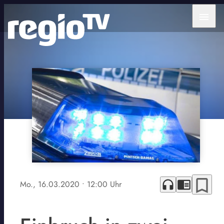
menu
bookmark_border
headphones
chrome_reader_mode
Mo., 16.03.2020
• 12:00 Uhr