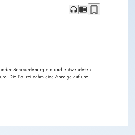
bookmark_border
headphones
chrome_reader_mode
münder Schmiedeberg ein und entwendeten
uro. Die Polizei nahm eine Anzeige auf und