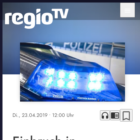
menu
bookmark_border
headphones
chrome_reader_mode
Di., 23.04.2019
• 12:00 Uhr