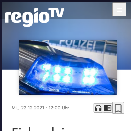
menu
bookmark_border
headphones
chrome_reader_mode
Mi., 22.12.2021
• 12:00 Uhr