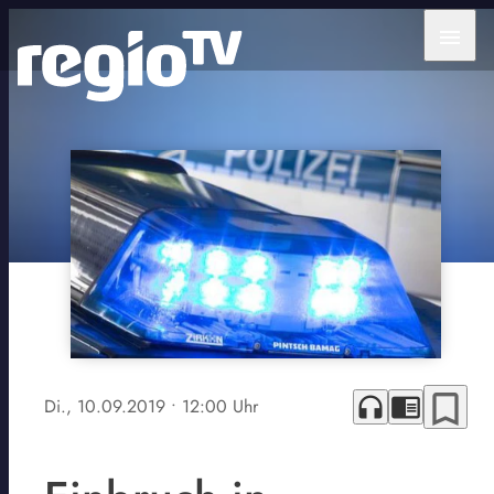
menu
bookmark_border
headphones
chrome_reader_mode
Di., 10.09.2019
• 12:00 Uhr