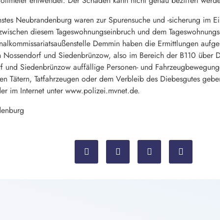
tmeter entwendet. Der Schaden kann nicht genau beziffert werden,
stes Neubrandenburg waren zur Spurensuche und -sicherung im Ein
zwischen diesem Tageswohnungseinbruch und dem Tageswohnungse
inalkommissariatsaußenstelle Demmin haben die Ermittlungen au
n Nossendorf und Siedenbrünzow, also im Bereich der B110 über 
orf und Siedenbrünzow auffällige Personen- und Fahrzeugbewegu
n Tätern, Tatfahrzeugen oder dem Verbleib des Diebesgutes geben k
 im Internet unter www.polizei.mvnet.de.
denburg