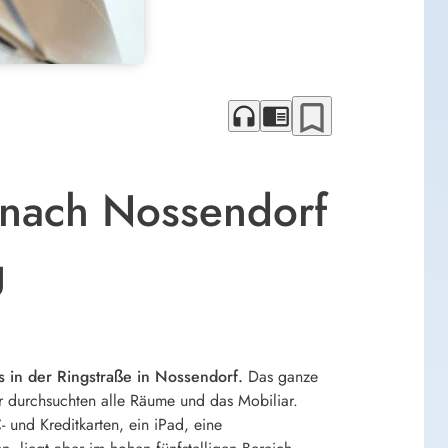
bookmark_border
headphones
chrome_reader_mode
 nach Nossendorf
g
s in der Ringstraße in Nossendorf.
Das ganze
er durchsuchten alle Räume und das Mobiliar.
 und Kreditkarten, ein iPad, eine