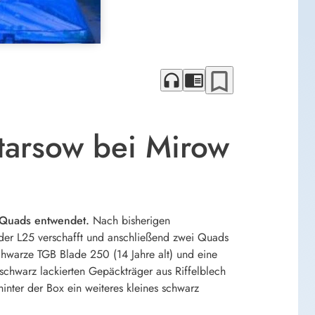
bookmark_border
headphones
chrome_reader_mode
tarsow bei Mirow
 Quads entwendet.
Nach bisherigen
 der L25 verschafft und anschließend zwei Quads
hwarze TGB Blade 250 (14 Jahre alt) und eine
schwarz lackierten Gepäckträger aus Riffelblech
inter der Box ein weiteres kleines schwarz