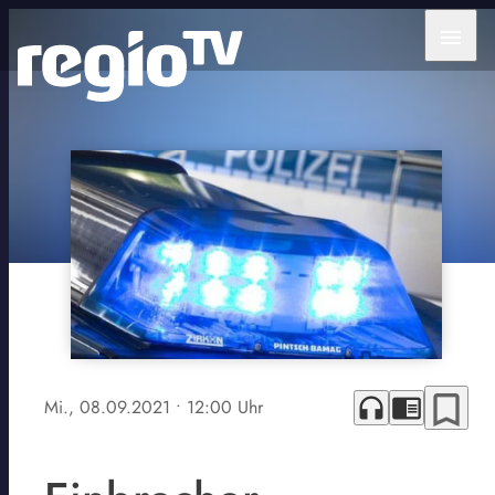
menu
bookmark_border
headphones
chrome_reader_mode
Mi., 08.09.2021
• 12:00 Uhr