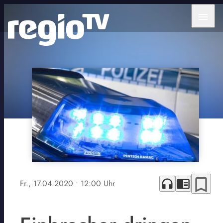
menu
bookmark_border
headphones
chrome_reader_mode
Fr., 17.04.2020
• 12:00 Uhr