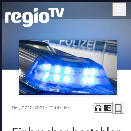
menu
bookmark_border
headphones
chrome_reader_mode
Do., 07.10.2021
• 12:00 Uhr