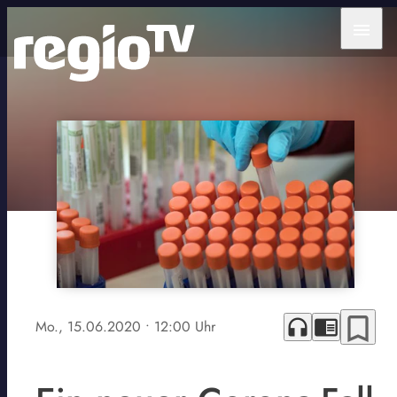
menu
bookmark_border
headphones
chrome_reader_mode
Mo., 15.06.2020
• 12:00 Uhr