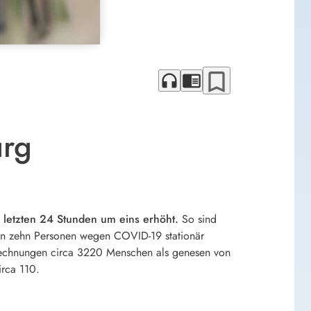
bookmark_border
headphones
chrome_reader_mode
urg
r letzten 24 Stunden um eins erhöht.
So sind
erden zehn Personen wegen COVID-19 stationär
erechnungen circa 3220 Menschen als genesen von
irca 110.