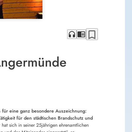
bookmark_border
headphones
chrome_reader_mode
 Angermünde
 für eine ganz besondere Auszeichnung:
ätigkeit für den städtischen Brandschutz und
hat sich in seiner 25jährigen ehrenamtlichen