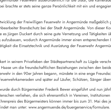
Angermünder Feuerwehr außerordentlich für die Stadt, die Kamerade
ei brachte er stets seine ganze Persönlichkeit mit ein und engagier
Entwicklung der Freiwilligen Feuerwehr in Angermünde maßgeblich g
hbearbeiter Brandschutz bei der Stadt Angermünde. Von dieser Kom
te es Jürgen Duckert durch seine gute Vernetzung und Tätigkeiten ü
 aufzubauen, wodurch Angermünde immer einen entsprechenden E
Tätigkeit die Einsatztechnik und Ausrüstung der Feuerwehr Angerm
ert in seinem Privatleben der Städtepartnerschaft zu Lügde verschr
Haase um die freundschaftlichen Beziehungen zwischen den beiden
erwehr in den 90er Jahren begann, mündete in eine enge Freundscha
euerwehrkameraden und später auf Läufer, Schützen, Sänger übers
 wurde durch Bürgermeister Frederik Bewer eingeführt und nun jähr
schen verliehen, die sich ehrenamtlich in Vereinen, Institutione
hrenpreis des Bürgermeisters können immer bis zum 31. Mai des je
indet man unter: www.angermuende.de/buergerservice/formulare. An