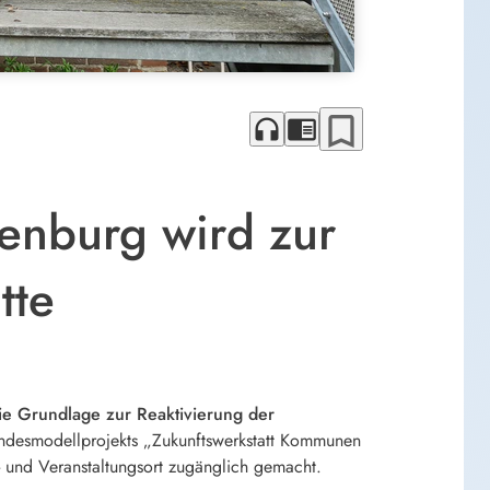
bookmark_border
headphones
chrome_reader_mode
enburg wird zur
tte
e Grundlage zur Reaktivierung der
desmodellprojekts „Zukunftswerkstatt Kommunen
und Veranstaltungsort zugänglich gemacht.