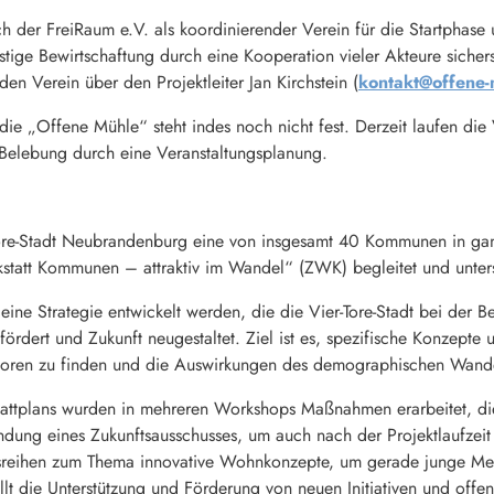
ch der FreiRaum e.V. als koordinierender Verein für die Startphase
ristige Bewirtschaftung durch eine Kooperation vieler Akteure sichers
den Verein über den Projektleiter Jan Kirchstein (
kontakt@offene-
r die „Offene Mühle“ steht indes noch nicht fest. Derzeit laufen die
 Belebung durch eine Veranstaltungsplanung.
Tore-Stadt Neubrandenburg eine von insgesamt 40 Kommunen in ga
statt Kommunen – attraktiv im Wandel“ (ZWK) begleitet und unters
eine Strategie entwickelt werden, die die Vier-Tore-Stadt bei der
 fördert und Zukunft neugestaltet. Ziel ist es, spezifische Konzept
toren zu finden und die Auswirkungen des demographischen Wande
tattplans wurden in mehreren Workshops Maßnahmen erarbeitet, die
ündung eines Zukunftsausschusses, um auch nach der Projektlaufzeit
dungsreihen zum Thema innovative Wohnkonzepte, um gerade junge 
tellt die Unterstützung und Förderung von neuen Initiativen und offe