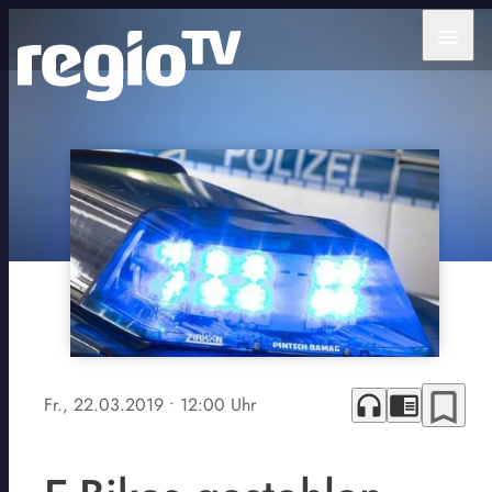
menu
bookmark_border
headphones
chrome_reader_mode
Fr., 22.03.2019
• 12:00 Uhr