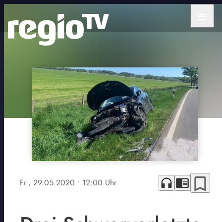
menu
bookmark_border
headphones
chrome_reader_mode
Fr., 29.05.2020
• 12:00 Uhr