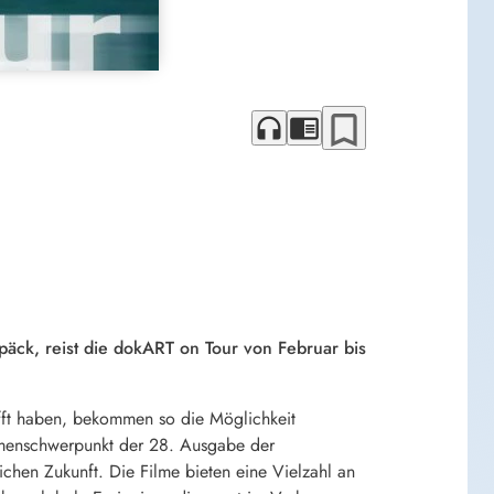
bookmark_border
headphones
chrome_reader_mode
äck, reist die dokART on Tour von Februar bis
fft haben, bekommen so die Möglichkeit
emenschwerpunkt der 28. Ausgabe der
ichen Zukunft. Die Filme bieten eine Vielzahl an