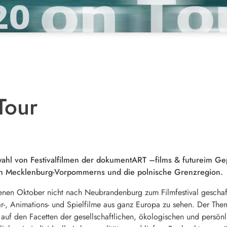
Tour
hl von Festivalfilmen der dokumentART –films & futureim Gep
n Mecklenburg-Vorpommerns und die polnische Grenzregion.
genen Oktober nicht nach Neubrandenburg zum Filmfestival gescha
r-, Animations- und Spielfilme aus ganz Europa zu sehen. Der Th
auf den Facetten der gesellschaftlichen, ökologischen und persönl