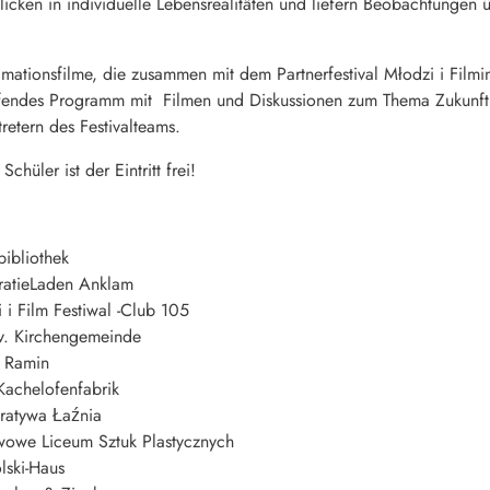
cken in individuelle Lebensrealitäten und liefern Beobachtungen 
imationsfilme, die zusammen mit dem Partnerfestival Młodzi i Fil
eifendes Programm mit Filmen und Diskussionen zum Thema Zukunft
retern des Festivalteams.
Schüler ist der Eintritt frei!
bibliothek
ratieLaden Anklam
i Film Festiwal -Club 105
v. Kirchengemeinde
s Ramin
 Kachelofenfabrik
ratywa Łaźnia
wowe Liceum Sztuk Plastycznych
lski-Haus