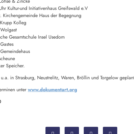
Lohse & Zincke
hr Kultur-und Initiativenhaus Greifswald e.V
v. Kirchengemeinde Haus der Begegnung
 Krupp Kolleg
 Wolgast
sche Gesamtschule Insel Usedom
 Gastes
s Gemeindehaus
rscheune
er Speicher.
u.a. in Strasburg, Neustrelitz, Waren, Bröllin und Torgelow geplan
Terminen unter
www.dokumentart.org
0