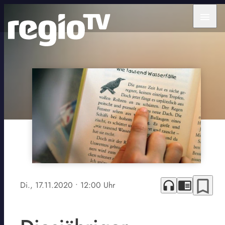
menu
bookmark_border
headphones
chrome_reader_mode
Di., 17.11.2020
• 12:00 Uhr