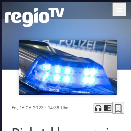
menu
bookmark_border
headphones
chrome_reader_mode
Fr., 16.06.2023
• 14:38 Uhr