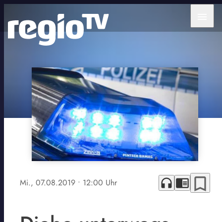
menu
bookmark_border
headphones
chrome_reader_mode
Mi., 07.08.2019
• 12:00 Uhr