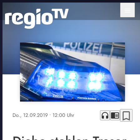
menu
bookmark_border
headphones
chrome_reader_mode
Do., 12.09.2019
• 12:00 Uhr